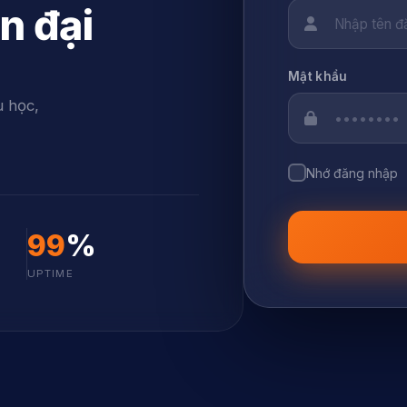
n đại
Mật khẩu
u học,
Nhớ đăng nhập
99
%
UPTIME