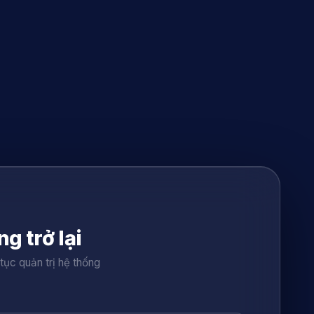
g trở lại
tục quản trị hệ thống